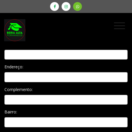
Envie sua mensagem ou pedido. Estamos à disposição para
atendê-lo.
Nome:
Escola:
Endereço:
Complemento:
Bairro: