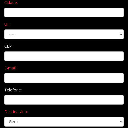
Cidade:
UF:
CEP:
E-mail:
Telefone:
Destinatário: