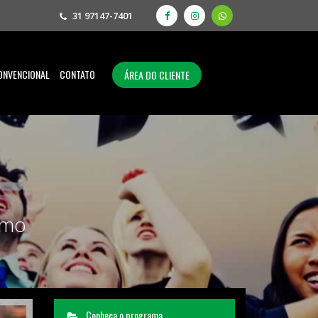
31 97147-7401
ONVENCIONAL
CONTATO
ÁREA DO CLIENTE
smo
Conheça o programa