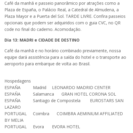
Café da manhã e passeio panorâmico por atrações como a
Plaza de España, o Palácio Real, a Catedral de Almudena, a
Plaza Mayor e a Puerta del Sol. TARDE LIVRE. Confira passeios
opcionais que podem ser adquiridos com o guia CVC, no QR
code no final do caderno. Acomodação.
Dia 13: MADRI e CIDADE DE DESTINO
Café da manhã e no horário combinado previamente, nossa
equipe dará assistência para a saída do hotel e o transporte ao
aeroporto para embarque de volta ao Brasil.
Hospedagens
ESPAÑA
Madrid
LEONARDO MADRID CENTER
ESPAÑA
Salamanca
GRAN HOTEL CORONA SOL
ESPAÑA
Santiago de Compostela
EUROSTARS SAN
LAZARO
PORTUGAL
Coimbra
COIMBRA AEMINIUM AFFILIATED
BY MELIA
PORTUGAL
Evora
EVORA HOTEL