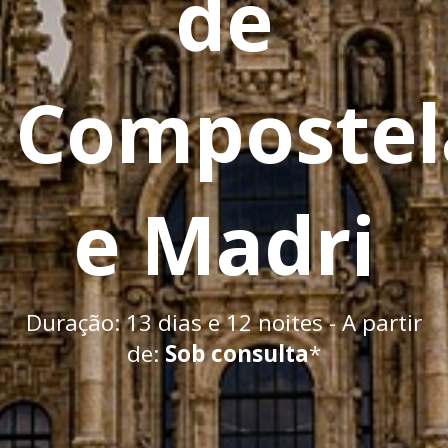
de
Compostel
e Madri
Duração: 13 dias e 12 noites - A partir
de:
Sob consulta
*